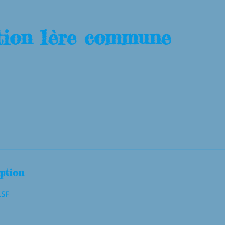
ption 1ère commune
ption
LSF