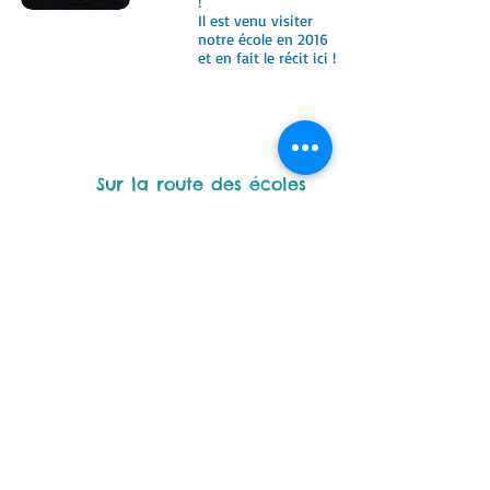
!
Il est venu visiter
notre école en 2016
et en fait le récit ici !
Sur la route des écoles
Lola Briquet a
entamé un "tour du
monde des écoles".
Elle est passée par
l'ACE en 2018 et en
fait le récit ici !
Sur la pédagogie Freinet
cliquez sur la photo pour suivre le lien