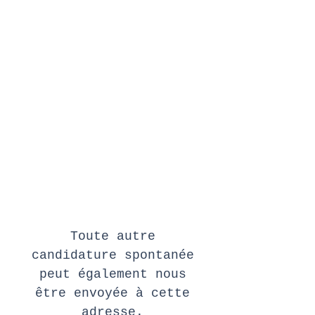
Néerlandais DI
temps plein
- Educateur.ice
temps partiel
Envoyez CV et
lettre de
motivation à
jobs@acecole.be
Toute autre
candidature spontanée
peut également nous
être envoyée à cette
adresse.